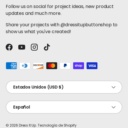
Follow us on social for project ideas, new product
updates and much more.
Share your projects with @dressitupbuttonshop to
show us what you've created!
Facebook
YouTube
Instagram
TikTok
Formas de pago aceptadas
País/Región
Estados Unidos (USD $)
Idioma
Español
© 2026
Dress It Up
.
Tecnología de Shopify