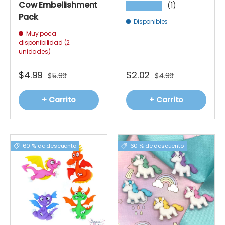
Cow Embellishment
(1)
★★★★★
Pack
Disponibles
Muy poca
disponibilidad (2
unidades)
$4.99
$2.02
$5.99
$4.99
+ Carrito
+ Carrito
60 % de descuento
60 % de descuento