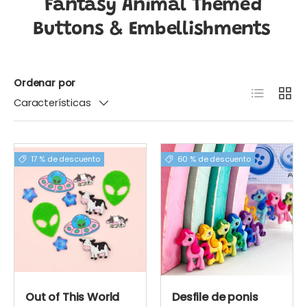
Fantasy Animal Themed
Buttons & Embellishments
Ordenar por
Lista
Cuadr
Características
17 % de descuento
60 % de descuento
Out of This World
Desfile de ponis