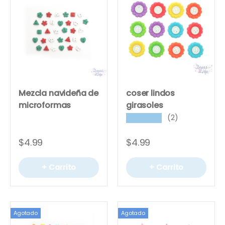
Mezcla navideña de
coser lindos
microformas
girasoles
(2)
★★★★★
$4.99
$4.99
+ Carrito
+ Carrito
Agotado
Agotado