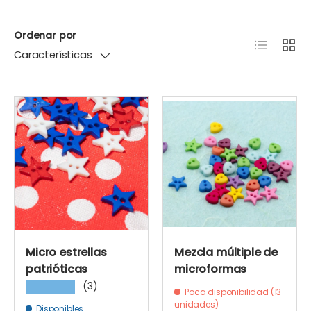
Ordenar por
Lista
Cuadr
Características
Micro estrellas
Mezcla múltiple de
patrióticas
microformas
(3)
★★★★★
Poca disponibilidad (13
unidades)
Disponibles