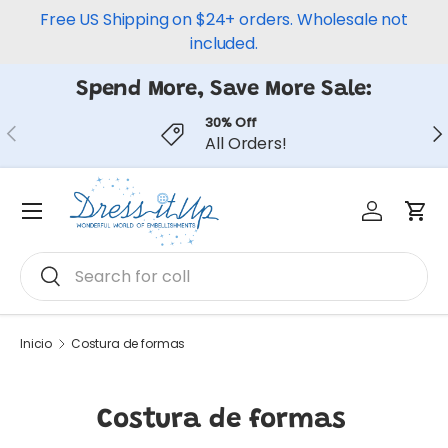
Free US Shipping on $24+ orders. Wholesale not
Ir al contenido
included.
Spend More, Save More Sale:
30% Off
Anterior
Sig
All Orders!
Iniciar ses
Carr
Menú
Buscar
Buscar
Inicio
Costura de formas
Costura de formas