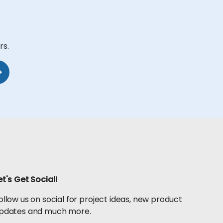
rs.
scribirse
et's Get Social!
ollow us on social for project ideas, new product
pdates and much more.