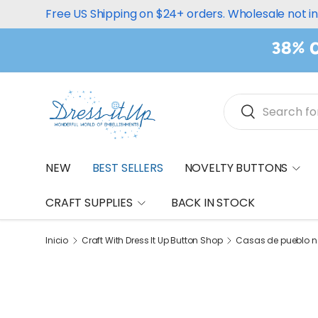
Free US Shipping on $24+ orders. Wholesale not i
Ir al contenido
38% O
Buscar
Buscar
NEW
BEST SELLERS
NOVELTY BUTTONS
CRAFT SUPPLIES
BACK IN STOCK
Inicio
Craft With Dress It Up Button Shop
Casas de pueblo 