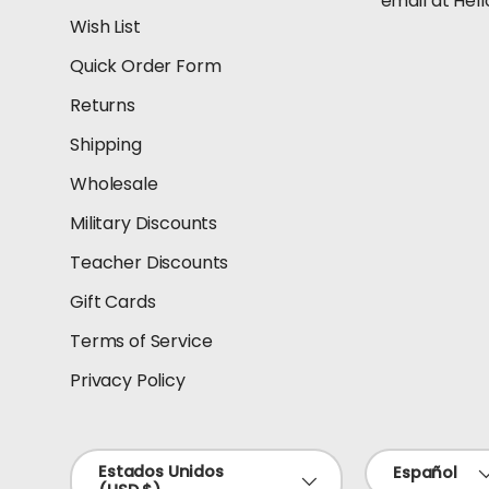
email at He
Wish List
Quick Order Form
Returns
Shipping
Wholesale
Military Discounts
Teacher Discounts
Gift Cards
Terms of Service
Privacy Policy
País/Región
Idioma
Estados Unidos
Español