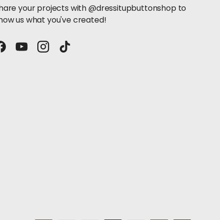
hare your projects with @dressitupbuttonshop to
how us what you've created!
Facebook
YouTube
Instagram
TikTok