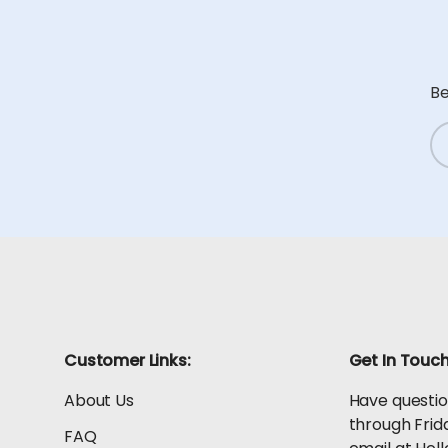
Be
Co
Customer Links:
Get In Touc
About Us
Have questio
through Frid
FAQ