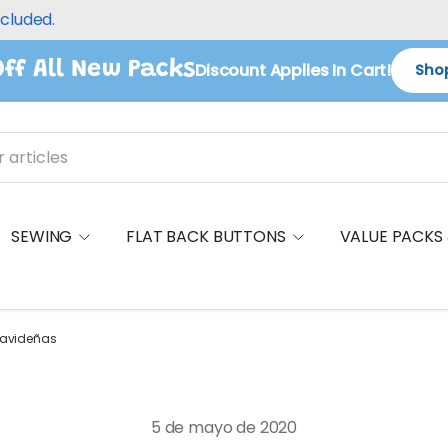
ncluded.
ff All New Packs
Discount Applies In Cart!
Shop
SEWING
FLAT BACK BUTTONS
VALUE PACKS
navideñas
5 de mayo de 2020