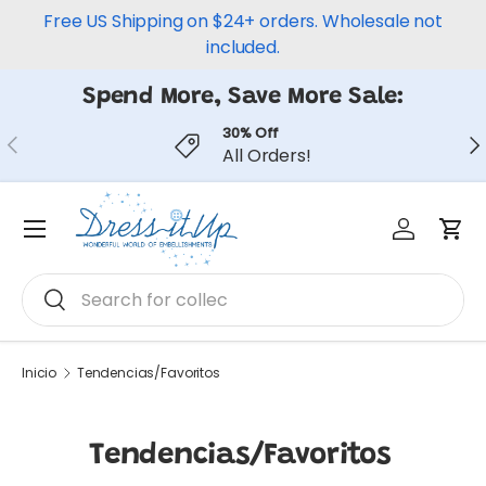
Free US Shipping on $24+ orders. Wholesale not
Ir al contenido
included.
Spend More, Save More Sale:
30% Off
Anterior
Sig
All Orders!
Iniciar ses
Carr
Menú
Buscar
Buscar
Inicio
Tendencias/Favoritos
Tendencias/Favoritos