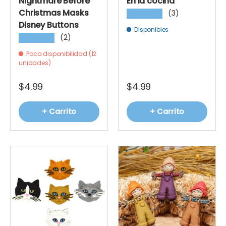
Nightmare Before
En la cocina
Christmas Masks
(3)
★★★★★
Disney Buttons
Disponibles
(2)
★★★★★
Poca disponibilidad (12
unidades)
$4.99
$4.99
+ Carrito
+ Carrito