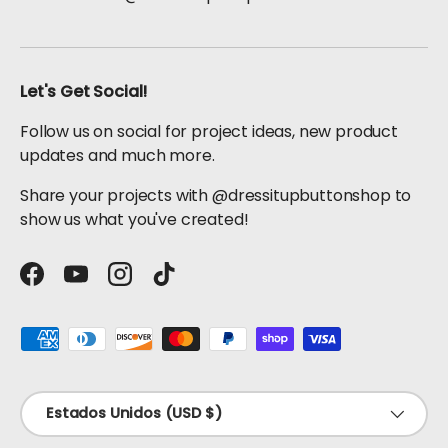
Let's Get Social!
Follow us on social for project ideas, new product
updates and much more.
Share your projects with @dressitupbuttonshop to
show us what you've created!
Facebook
YouTube
Instagram
TikTok
Formas de pago aceptadas
País/Región
Estados Unidos (USD $)