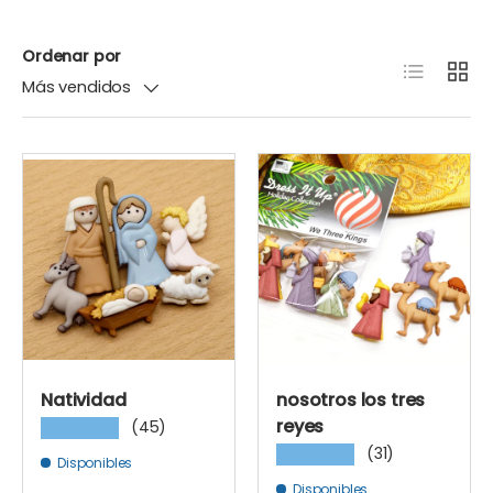
Ordenar por
Lista
Cuadr
Más vendidos
Natividad
nosotros los tres
reyes
(45)
★★★★★
(31)
★★★★★
Disponibles
Disponibles